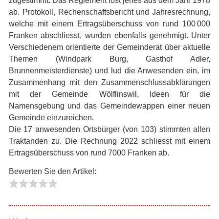
zugestimmt. Das Reglement löst jenes aus dem Jahr 1978
ab. Protokoll, Rechenschaftsbericht und Jahresrechnung,
welche mit einem Ertragsüberschuss von rund 100 000
Franken abschliesst, wurden ebenfalls genehmigt. Unter
Verschiedenem orientierte der Gemeinderat über aktuelle
Themen (Windpark Burg, Gasthof Adler,
Brunnenmeisterdienste) und lud die Anwesenden ein, im
Zusammenhang mit den Zusammenschlussabklärungen
mit der Gemeinde Wölflinswil, Ideen für die
Namensgebung und das Gemeindewappen einer neuen
Gemeinde einzureichen.
Die 17 anwesenden Ortsbürger (von 103) stimmten allen
Traktanden zu. Die Rechnung 2022 schliesst mit einem
Ertragsüberschuss von rund 7000 Franken ab.
Bewerten Sie den Artikel:
Vielen
Dank
für